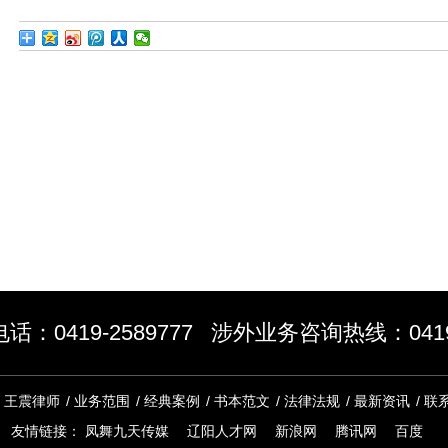
：0419-2589777 涉外业务咨询热线：0419-
/
王震律师
/
业务范围
/
经典案例
/
书本范文
/
法律法规
/
最新资讯
/
联
友情链接：
凤舞九天传媒
辽阳人才网
新浪网
腾讯网
百度