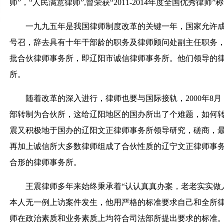
师”，“人民满意律师”,曾荣获“2011-2014年度全国优秀律
一九九五年是我国律师制度改革的关键一年，国家允许
号召，辞去具有十年干部龄的职务及律师顾问处副主任职务
批合伙律师事务所，即辽阳市诚信律师事务所。他们领导的律
所。
随着改革的深入进行，律师也要与国际接轨，2000年8
部转制为合伙所，这给辽阳地区的国办所出了个难题，如何
震又积极地于国办的辽阳文正律师事务所领导研究，磋商，
再加上诚信所大多数律师组成了合伙性质的辽宁文正律师事
合形的律师事务所。
王震律师多年来始终秉承着“认认真真办案，老老实实做
本人无一例上访案件发生，他用严格的标准要求自己和全所
师在政治素质和业务素质上均符合司法部所提出要求的标准