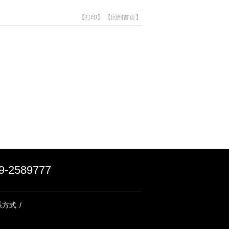
【打印】
【回到首页】
2589777
系方式
/