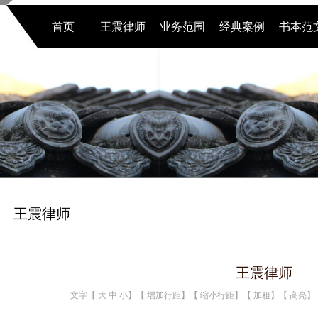
首页
王震律师
业务范围
经典案例
书本范
王震律师
王震律师
文字【
大
中
小
】【
增加行距
】【
缩小行距
】【
加粗
】【
高亮
】