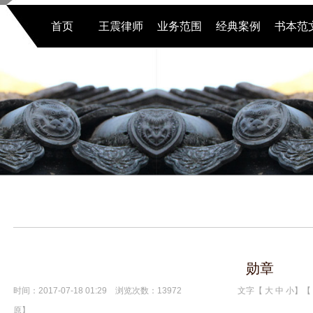
首页
王震律师
业务范围
经典案例
书本范
勋章
时间：2017-07-18 01:29 浏览次数：13972
文字【
大
中
小
】【
原
】