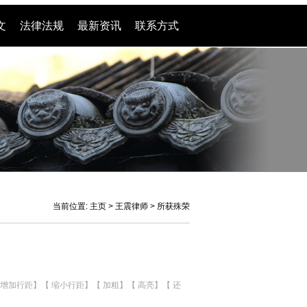
文
法律法规
最新资讯
联系方式
王震律师
业务范围
当前位置:
主页
>
王震律师
>
所获殊荣
增加行距
】【
缩小行距
】【
加粗
】【
高亮
】【
还