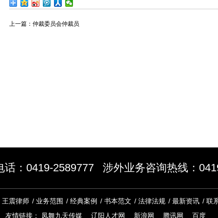
上一篇：
仲裁委员会仲裁员
：0419-2589777 涉外业务咨询热线：0419-
/
王震律师
/
业务范围
/
经典案例
/
书本范文
/
法律法规
/
最新资讯
/
联
友情链接：
凤舞九天传媒
辽阳人才网
新浪网
腾讯网
百度