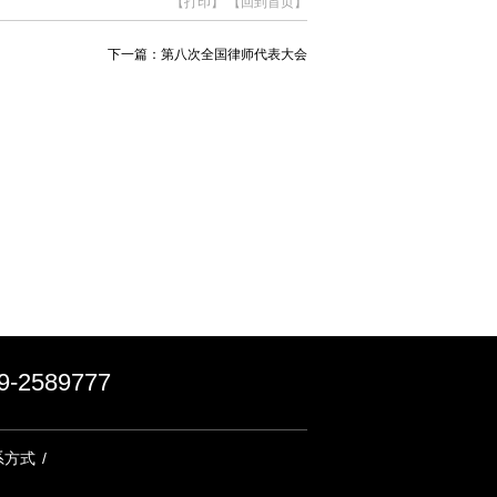
【打印】
【回到首页】
下一篇：
第八次全国律师代表大会
2589777
系方式
/